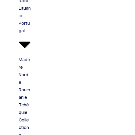
Italie
Lituan
ie
Portu
gal
Madè
re
Nord
e
Roum
anie
Tché
quie
Colle
ction
s