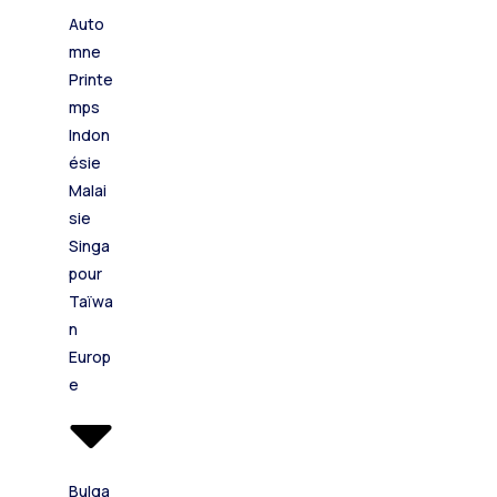
Auto
mne
Printe
mps
Indon
ésie
Malai
sie
Singa
pour
Taïwa
n
Europ
e
Bulga