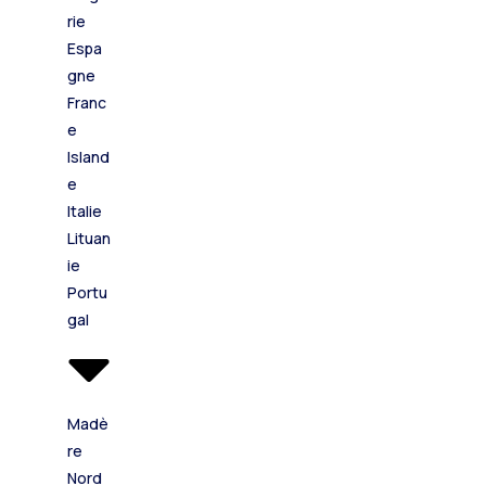
rie
Espa
gne
Franc
e
Island
e
Italie
Lituan
ie
Portu
gal
Madè
re
Nord