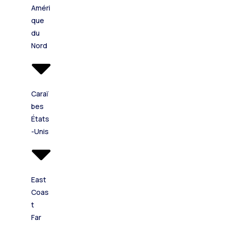
Améri
que
du
Nord
Caraï
bes
États
-Unis
East
Coas
t
Far