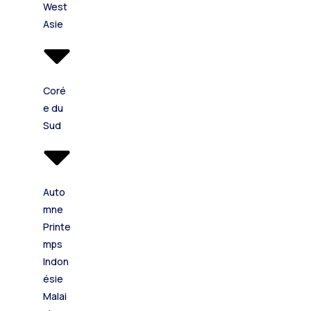
West
Asie
Coré
e du
Sud
Auto
mne
Printe
mps
Indon
ésie
Malai