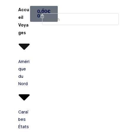
Accu
0,00
€
0
eil
Voya
ges
Améri
que
du
Nord
Caraï
bes
États