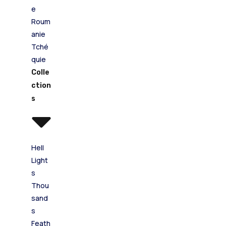
e
Roum
anie
Tché
quie
Colle
ction
s
Hell
Light
s
Thou
sand
s
Feath