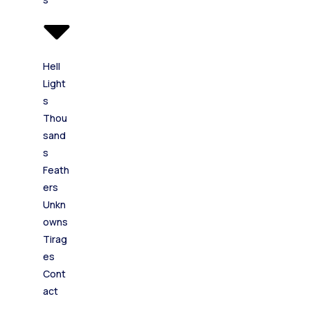
Hell
Light
s
Thou
sand
s
Feath
ers
Unkn
owns
Tirag
es
Cont
act