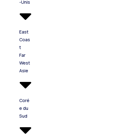
-Unis
East
Coas
t
Far
West
Asie
Coré
e du
Sud