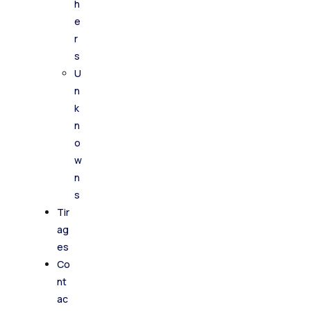
h
e
r
s
U
n
k
n
o
w
n
s
Tir
ag
es
Co
nt
ac