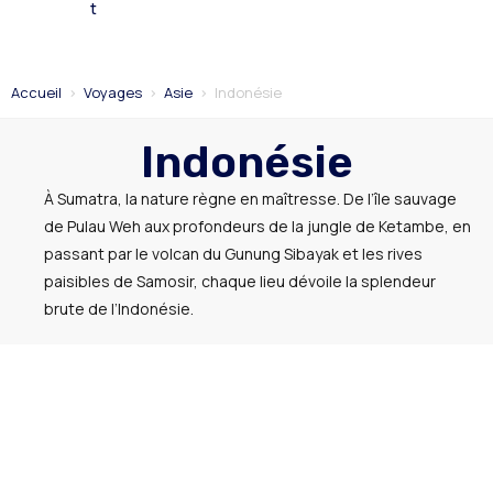
t
Accueil
>
Voyages
>
Asie
>
Indonésie
Indonésie
À Sumatra, la nature règne en maîtresse. De l’île sauvage
de Pulau Weh aux profondeurs de la jungle de Ketambe, en
passant par le volcan du Gunung Sibayak et les rives
paisibles de Samosir, chaque lieu dévoile la splendeur
brute de l’Indonésie.