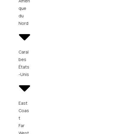
Améri
que
du
Nord
Caraï
bes
États
-Unis
East
Coas
t
Far
West