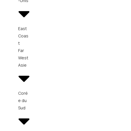
-Unis
East
Coas
t
Far
West
Asie
Coré
e du
Sud