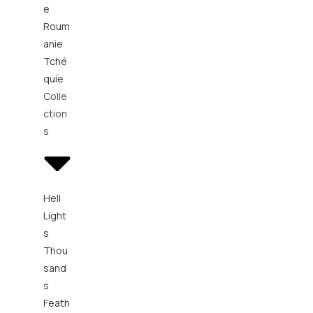
e
Roum
anie
Tché
quie
Colle
ction
s
Hell
Light
s
Thou
sand
s
Feath