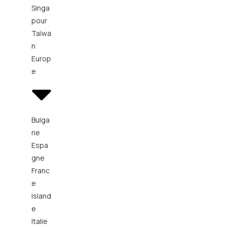
Singa
pour
Taïwa
n
Europ
e
Bulga
rie
Espa
gne
Franc
e
Island
e
Italie