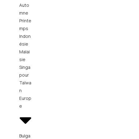
Auto
mne
Printe
mps
Indon
ésie
Malai
sie
Singa
pour
Taïwa
n
Europ
e
Bulga