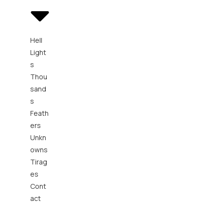
Hell
Light
s
Thou
sand
s
Feath
ers
Unkn
owns
Tirag
es
Cont
act