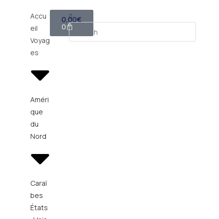
Accu
0,00
€
0
eil
Voyag
es
Améri
que
du
Nord
Caraï
bes
États