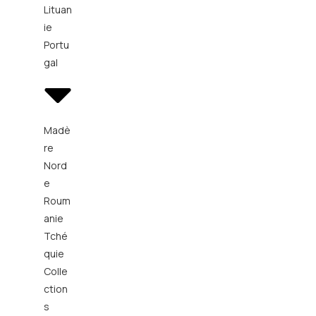
Lituan
ie
Portu
gal
Madè
re
Nord
e
Roum
anie
Tché
quie
Colle
ction
s