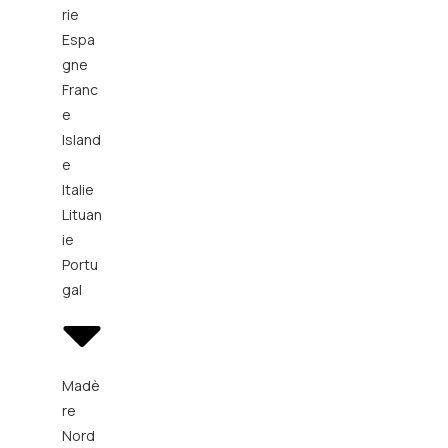
rie
Espa
gne
Franc
e
Island
e
Italie
Lituan
ie
Portu
gal
Madè
re
Nord